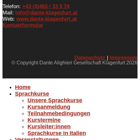
Telefon:
+43 (0)463 / 33 5 74
Mail:
info@dante-klagenfurt.at
Web:
www.dante-klagenfurt.at
Kontaktformular
Datenschutz
|
Impressum
© Copyright Dante Alighieri Gesellschaft Klagenfurt 2026
Home
Sprachkurse
Unsere Sprachkurse
Kursanmeldung
Teilnahmebedingungen
Kurstermine
Kursleiter:innen
Sprachkurse in Italien
Veranstaltungen