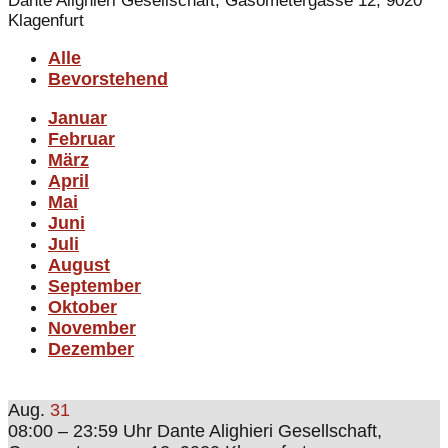
Dante Alighieri Gesellschaft, Gasometergasse 12, 9020
Klagenfurt
Alle
Bevorstehend
Januar
Februar
März
April
Mai
Juni
Juli
August
September
Oktober
November
Dezember
Aug.
31
08:00 – 23:59 Uhr
Dante Alighieri Gesellschaft,