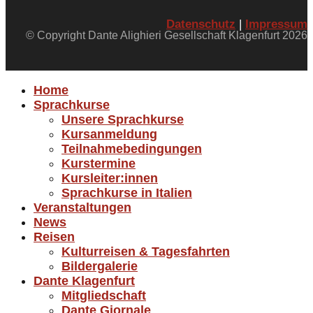
Datenschutz
|
Impressum
© Copyright Dante Alighieri Gesellschaft Klagenfurt 2026
Home
Sprachkurse
Unsere Sprachkurse
Kursanmeldung
Teilnahmebedingungen
Kurstermine
Kursleiter:innen
Sprachkurse in Italien
Veranstaltungen
News
Reisen
Kulturreisen & Tagesfahrten
Bildergalerie
Dante Klagenfurt
Mitgliedschaft
Dante Giornale