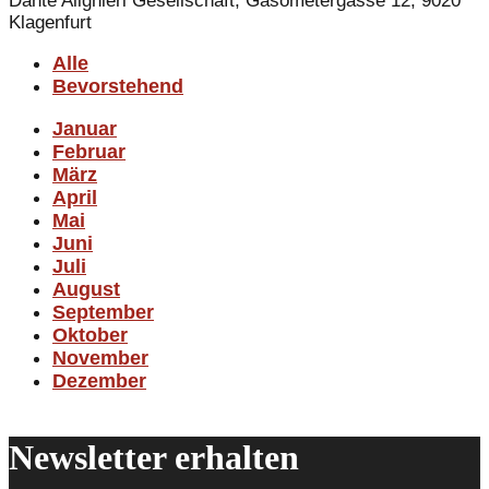
Dante Alighieri Gesellschaft, Gasometergasse 12, 9020
Klagenfurt
Alle
Bevorstehend
Januar
Februar
März
April
Mai
Juni
Juli
August
September
Oktober
November
Dezember
Newsletter erhalten