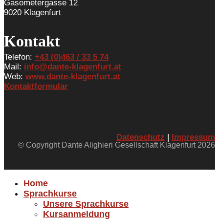
Gasometergasse 12
9020 Klagenfurt
Kontakt
Telefon:
+43 (0)463 / 33 5 74
Mail:
info@dante-klagenfurt.at
Web:
www.dante-klagenfurt.at
Kontaktformular
Datenschutz
|
Impressum
© Copyright Dante Alighieri Gesellschaft Klagenfurt 2026
Home
Sprachkurse
Unsere Sprachkurse
Kursanmeldung