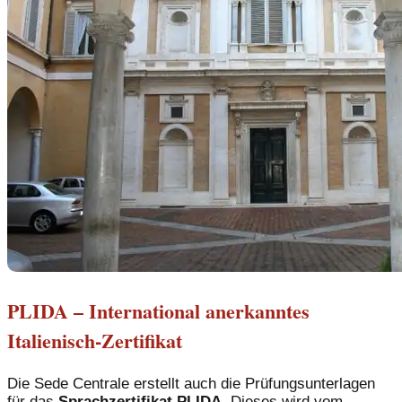
PLIDA – International anerkanntes
Italienisch-Zertifikat
Die Sede Centrale erstellt auch die Prüfungsunterlagen
für das
Sprachzertifikat PLIDA
. Dieses wird vom