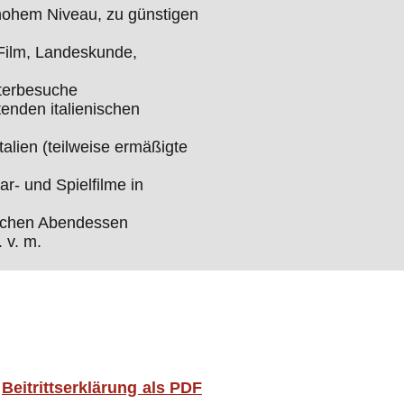
 hohem Niveau, zu günstigen
 Film, Landeskunde,
aterbesuche
nden italienischen
alien (teilweise ermäßigte
r- und Spielfilme in
lichen Abendessen
 v. m.
e
Beitrittserklärung als PDF