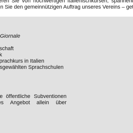
ieren Sie von hochwertigen Italienischkursen, spannen
ützen Sie den gemeinnützigen Auftrag unseres Vereins – 
Giornale
schaft
k
achkurs in Italien
usgewählten Sprachschulen
e öffentliche Subventionen
es Angebot allein über