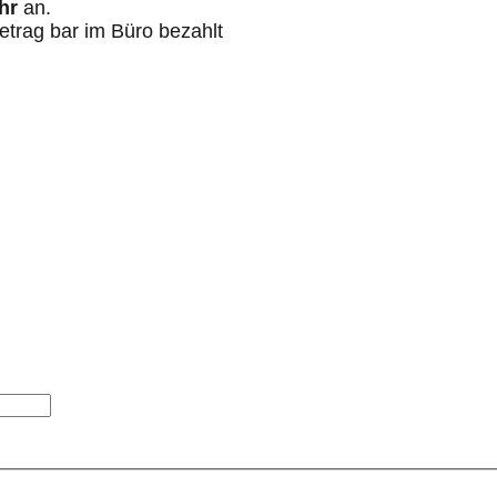
hr
an.
etrag bar im Büro bezahlt