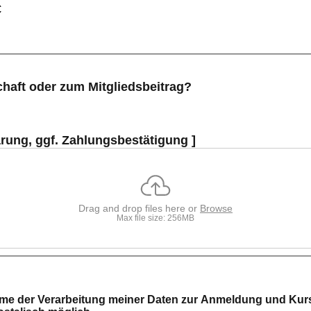
€
haft oder zum Mitgliedsbeitrag?
lärung, ggf. Zahlungsbestätigung ]
Drag and drop files here or
Browse
Max file size: 256MB
me der Verarbeitung meiner Daten zur Anmeldung und Kurs