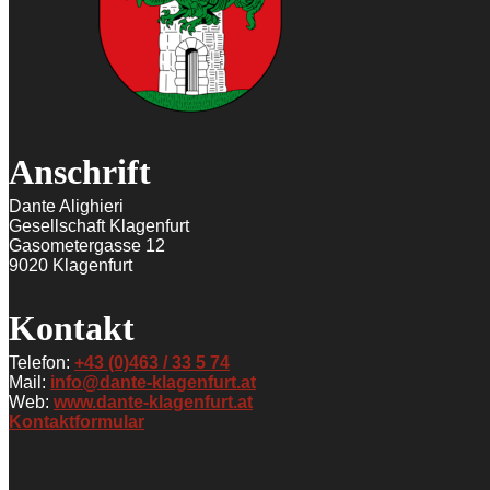
Anschrift
Dante Alighieri
Gesellschaft Klagenfurt
Gasometergasse 12
9020 Klagenfurt
Kontakt
Telefon:
+43 (0)463 / 33 5 74
Mail:
info@dante-klagenfurt.at
Web:
www.dante-klagenfurt.at
Kontaktformular