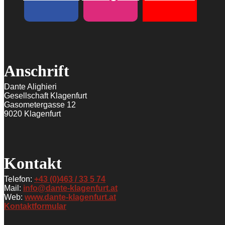
Anschrift
Dante Alighieri
Gesellschaft Klagenfurt
Gasometergasse 12
9020 Klagenfurt
Kontakt
Telefon:
+43 (0)463 / 33 5 74
Mail:
info@dante-klagenfurt.at
Web:
www.dante-klagenfurt.at
Kontaktformular