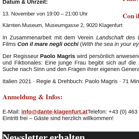
Datum & Uhrzeit:
Con i
13. November von 19:00 – 21:00 Uhr
Kärnten.Museum, Museumgasse 2, 9020 Klagenfurt
In Zusammenarbeit mit dem Verein
Landschaft des 
Films
Con il mare negli occhi
(
With the sea in your e
Der Regisseur
Paolo Magris
wird persönlich anwesen
und Fiktionales: Eine junge Frau begibt sich auf di
Suche nach Sinn und den Fragen ihrer eigenen Genera
Italien 2021 · Regie & Drehbuch: Paolo Magris · 71 Minu
Anmeldung & Infos:
E-Mail:
info@dante-klagenfurt.at
Telefon: +43 (0) 463
Eintritt frei – Gäste sind herzlich willkommen!
Newsletter erhalten