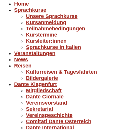
Home
Sprachkurse
Unsere Sprachkurse
Kursanmeldung
Teilnahmebedingungen
Kurstermine
Kursleiter:innen
Sprachkurse in Italien
Veranstaltungen
News
Reisen
Kulturreisen & Tagesfahrten
Bildergalerie
Dante Klagenfurt
Mitgliedschaft
Dante Giornale
Vereinsvorstand
Sekretariat
Vereinsgeschichte
Comitati Dante Österreich
Dante International