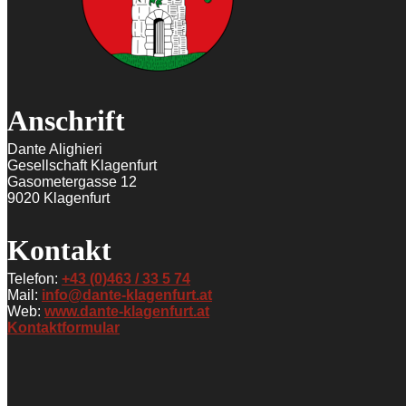
Anschrift
Dante Alighieri
Gesellschaft Klagenfurt
Gasometergasse 12
9020 Klagenfurt
Kontakt
Telefon:
+43 (0)463 / 33 5 74
Mail:
info@dante-klagenfurt.at
Web:
www.dante-klagenfurt.at
Kontaktformular