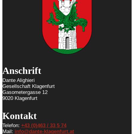
Anschrift
Dante Alighieri
Gesellschaft Klagenfurt
Gasometergasse 12
9020 Klagenfurt
Kontakt
Telefon:
+43 (0)463 / 33 5 74
Mail:
info@dante-klagenfurt.at