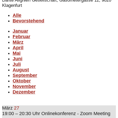
Dante Alighieri Gesellschaft, Gasometergasse 12, 9020
Klagenfurt
Alle
Bevorstehend
Januar
Februar
März
April
Mai
Juni
Juli
August
September
Oktober
November
Dezember
März
27
19:00 – 20:30 Uhr
Onlinekonferenz - Zoom Meeting