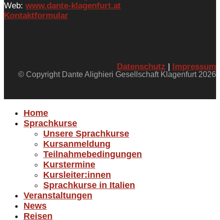
Web:
www.dante-klagenfurt.at
Kontaktformular
Datenschutz
|
Impressum
© Copyright Dante Alighieri Gesellschaft Klagenfurt 2026
Home
Sprachkurse
Unsere Sprachkurse
Kursanmeldung
Teilnahmebedingungen
Kurstermine
Kursleiter:innen
Sprachkurse in Italien
Veranstaltungen
News
Reisen