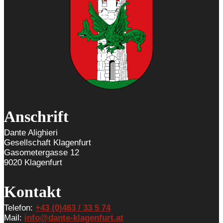
Anschrift
Dante Alighieri
Gesellschaft Klagenfurt
Gasometergasse 12
9020 Klagenfurt
Kontakt
Telefon:
+43 (0)463 / 33 5 74
Mail:
info@dante-klagenfurt.at